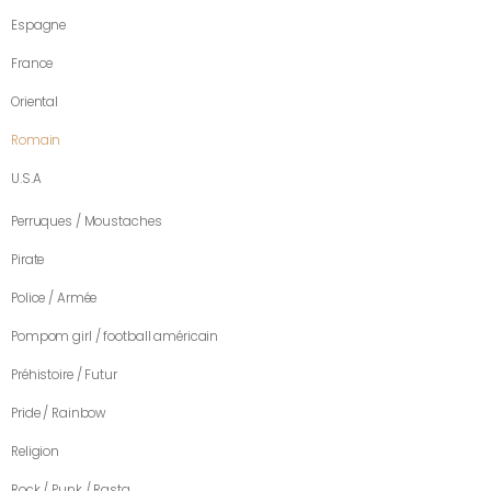
Espagne
France
Oriental
Romain
U.S.A
Perruques / Moustaches
Pirate
Police / Armée
Pompom girl / football américain
Préhistoire / Futur
Pride / Rainbow
Religion
Rock / Punk / Rasta