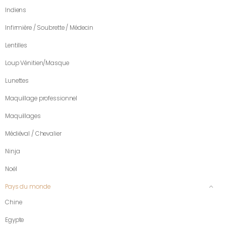
Indiens
Infirmière / Soubrette / Médecin
Lentilles
Loup Vénitien/Masque
Lunettes
Maquillage professionnel
Maquillages
Médiéval / Chevalier
Ninja
Noël
Pays du monde
Chine
Egypte