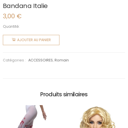
Bandana Italie
3,00
€
Quantité:
quantité
de
AJOUTER AU PANIER
Bandana
Italie
Catégories :
ACCESSOIRES
,
Romain
Produits similaires