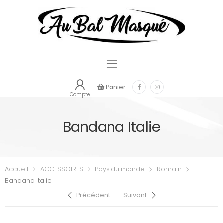
Panier
Compte
Bandana Italie
Accueil
ACCESSOIRES
Pays du monde
Romain
Bandana Italie
Précédent
Suivant