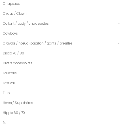
Chapeaux
Cirque / Clown
Collant / body / chaussettes
Cowboys
Cravate / noeud-papillon / gants / bretelles
Disco 70 / 80
Divers accessoires
Faux cils
Festival
Fluo
Héros / Superhéros
Hippie 60 / 70
île