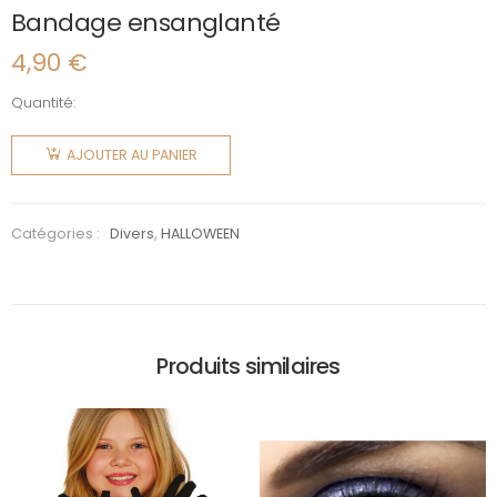
Bandage ensanglanté
4,90
€
Quantité:
quantité
de
AJOUTER AU PANIER
Bandage
ensanglanté
Catégories :
Divers
,
HALLOWEEN
Produits similaires