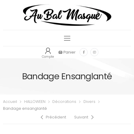
Panier
Compte
Bandage Ensanglanté
Accueil
HALLOWEEN
Décorations
Divers
Bandage ensanglanté
Précédent
Suivant