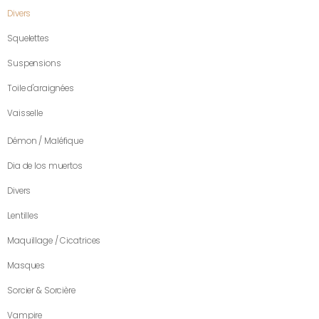
Divers
Squelettes
Suspensions
Toile d'araignées
Vaisselle
Démon / Maléfique
Dia de los muertos
Divers
Lentilles
Maquillage / Cicatrices
Masques
Sorcier & Sorcière
Vampire