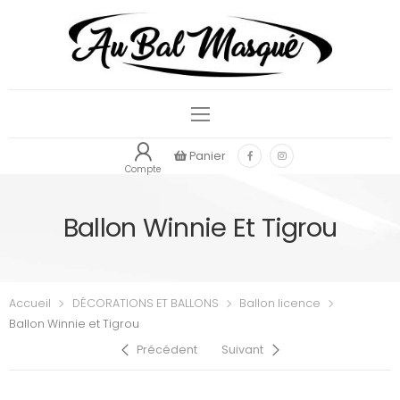
Panier
Compte
Ballon Winnie Et Tigrou
Accueil
DÉCORATIONS ET BALLONS
Ballon licence
Ballon Winnie et Tigrou
Précédent
Suivant