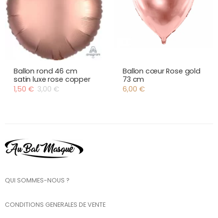
Ballon rond 46 cm
Ballon cœur Rose gold
satin luxe rose copper
73 cm
1,50
€
3,00
€
6,00
€
Le
Le
prix
prix
initial
actuel
était :
est :
3,00 €.
1,50 €.
QUI SOMMES-NOUS ?
CONDITIONS GENERALES DE VENTE