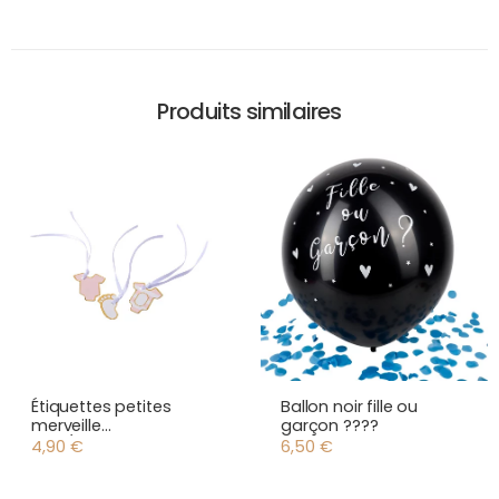
Produits similaires
Étiquettes petites
Ballon noir fille ou
merveille
garçon ????
rose/blanches
4,90
€
6,50
€