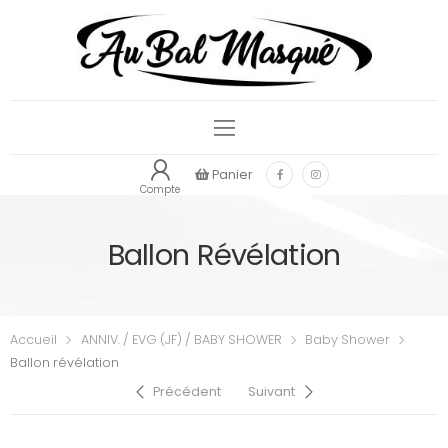
Panier
Compte
Ballon Révélation
Accueil
ANNIV. / EVG (JF) / BABY SHOWER
Baby Shower
Ballon révélation
Précédent
Suivant