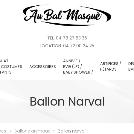
TÉL. 04 78 27 83 36
LOCATION. 04 72 00 24 25
CHAT
ANNIV.E /
ARTIFICES /
DÉ
E COSTUMES
ACCESSOIRES
EVG (JF) /
PÉTARDS
BA
FANTS
BABY SHOWER /
Ballon Narval
mes
Ballons animaux
Ballon narval