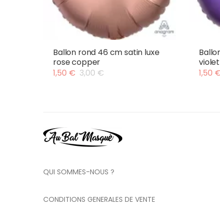
Ballon rond 46 cm satin luxe
Ballo
rose copper
violet
1,50
€
3,00
€
1,50
Le
Le
Le
Le
prix
prix
prix
prix
initial
actuel
initial
actue
était :
est :
était :
est :
3,00 €.
1,50 €.
3,00 €
1,50 €.
QUI SOMMES-NOUS ?
CONDITIONS GENERALES DE VENTE