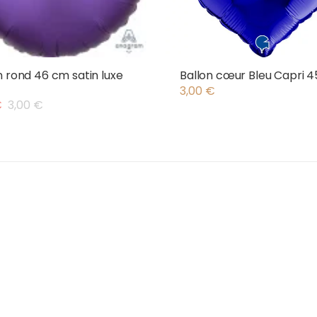
n rond 46 cm satin luxe
Ballon cœur Bleu Capri 
3,00
€
€
3,00
€
l
.