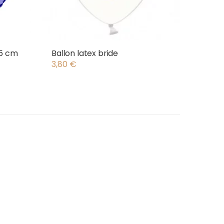
45 cm
Ballon latex bride
3,80
€