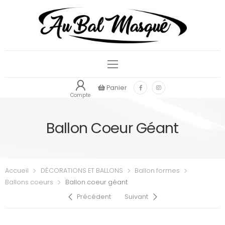
Panier
Compte
Ballon Coeur Géant
Accueil
DÉCORATIONS ET BALLONS
Ballon formes
Ballons coeurs
Ballon coeur géant
Précédent
Suivant