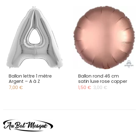
Ballon lettre 1 mètre
Ballon rond 46 cm
Argent – A à Z
satin luxe rose copper
7,00
€
1,50
€
3,00
€
Le
Le
prix
prix
initial
actuel
était :
est :
3,00 €.
1,50 €.