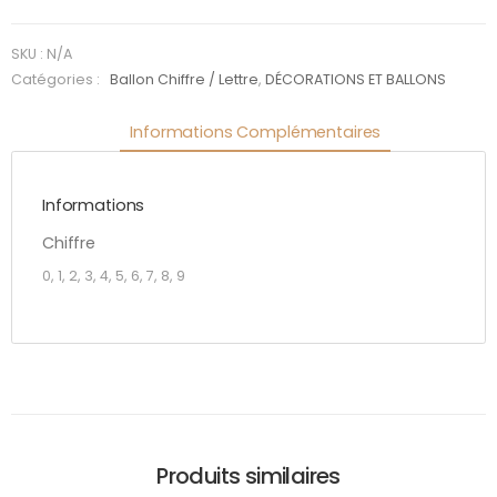
66 cm
argent -
SKU :
N/A
0 à 9
Catégories :
Ballon Chiffre / Lettre
,
DÉCORATIONS ET BALLONS
Informations Complémentaires
Informations
Chiffre
0, 1, 2, 3, 4, 5, 6, 7, 8, 9
Produits similaires