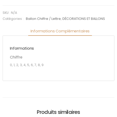
mètre or
paillette
SKU :
N/A
- 0 à 9
Catégories :
Ballon Chiffre / Lettre
,
DÉCORATIONS ET BALLONS
Informations Complémentaires
Informations
Chiffre
0, 1, 2, 3, 4, 5, 6, 7, 8, 9
Produits similaires