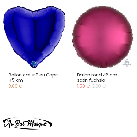
Ballon cœur Bleu Capri
Ballon rond 46 cm
45 cm
satin fuchsia
3,00
€
1,50
€
3,00
€
Le
Le
prix
prix
initial
actuel
était :
est :
3,00 €.
1,50 €.