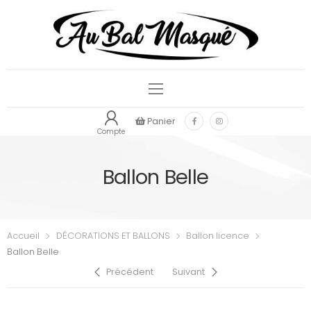
Panier
Compte
Ballon Belle
Accueil
DÉCORATIONS ET BALLONS
Ballon licence
Ballon Belle
Précédent
Suivant