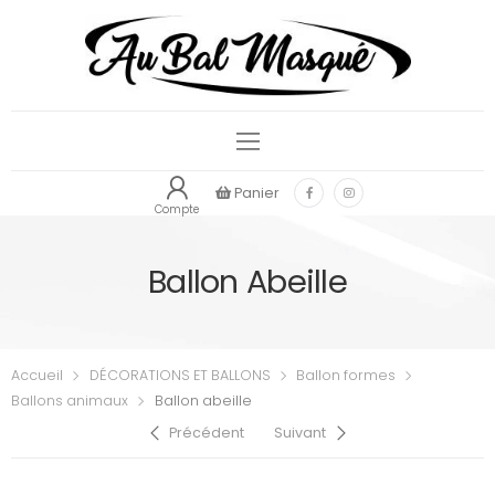
Panier
Compte
Ballon Abeille
Accueil
DÉCORATIONS ET BALLONS
Ballon formes
Ballons animaux
Ballon abeille
Précédent
Suivant