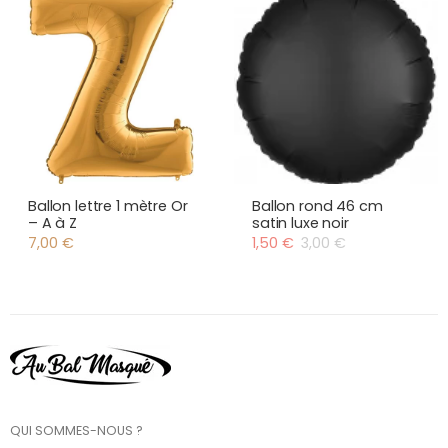
Ballon lettre 1 mètre Or
Ballon rond 46 cm
– A à Z
satin luxe noir
7,00
€
1,50
€
3,00
€
Le
Le
prix
prix
initial
actuel
était :
est :
3,00 €.
1,50 €.
QUI SOMMES-NOUS ?