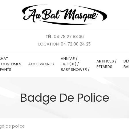
TÉL. 04 78 27 83 36
LOCATION. 04 72 00 24 25
CHAT
ANNIV.E /
ARTIFICES /
DÉ
E COSTUMES
ACCESSOIRES
EVG (JF) /
PÉTARDS
BA
FANTS
BABY SHOWER /
Badge De Police
e de police