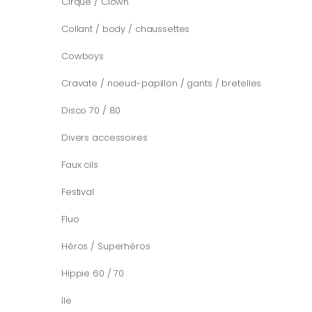
Cirque / Clown
Collant / body / chaussettes
Cowboys
Cravate / noeud-papillon / gants / bretelles
Disco 70 / 80
Divers accessoires
Faux cils
Festival
Fluo
Héros / Superhéros
Hippie 60 / 70
île