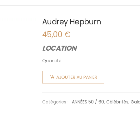
Audrey Hepburn
45,00
€
LOCATION
Quantité:
quantité
de
AJOUTER AU PANIER
Audrey
Hepburn
Catégories :
ANNÉES 50 / 60
,
Célébrités
,
Gal