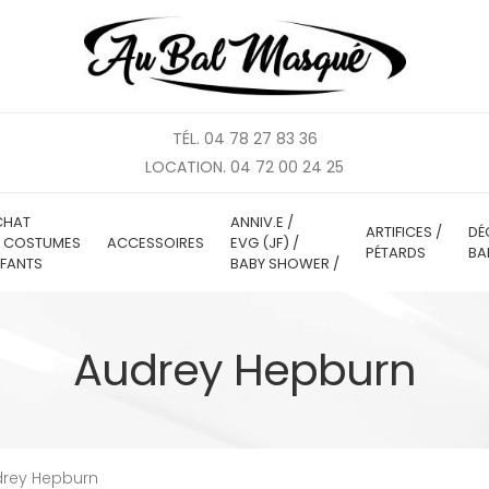
TÉL. 04 78 27 83 36
LOCATION. 04 72 00 24 25
CHAT
ANNIV.E /
ARTIFICES /
DÉ
E COSTUMES
ACCESSOIRES
EVG (JF) /
PÉTARDS
BA
FANTS
BABY SHOWER /
Audrey Hepburn
rey Hepburn