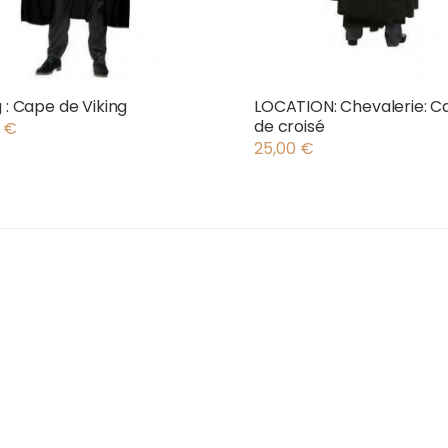
g : Cape de Viking
LOCATION: Chevalerie: C
de croisé
0
€
25,00
€