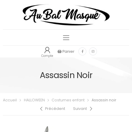
Panier
Compte
Assassin Noir
Accueil
HALLOWEEN
Costumes enfant
Assassin noir
Précédent
Suivant