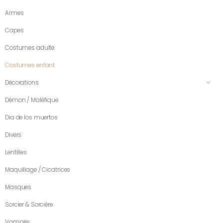
Armes
Capes
Costumes adulte
Costumes enfant
Décorations
Démon / Maléfique
Dia de los muertos
Divers
Lentilles
Maquillage / Cicatrices
Masques
Sorcier & Sorcière
Vampire