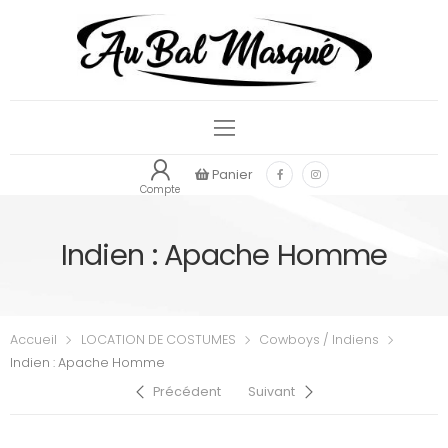
Panier
Compte
Indien : Apache Homme
Accueil
LOCATION DE COSTUMES
Cowboys / Indiens
Indien : Apache Homme
Précédent
Suivant