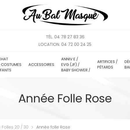
TÉL. 04 78 27 83 36
LOCATION. 04 72 00 24 25
CHAT
ANNIV.E /
ARTIFICES /
DÉ
E COSTUMES
ACCESSOIRES
EVG (JF) /
PÉTARDS
BA
FANTS
BABY SHOWER /
Année Folle Rose
Folles 20 / 30
Année folle Rose