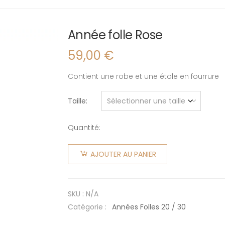
Année folle Rose
59,00
€
Contient une robe et une étole en fourrure
Taille
Quantité:
quantité
de Année
AJOUTER AU PANIER
folle Rose
SKU :
N/A
Catégorie :
Années Folles 20 / 30