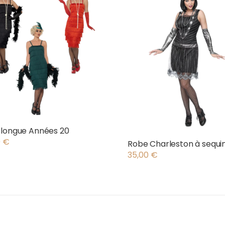
 longue Années 20
0
€
Robe Charleston à sequi
35,00
€