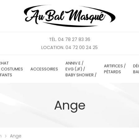
TÉL. 04 78 27 83 36
LOCATION. 04 72 00 24 25
CHAT
ANNIV.E /
ARTIFICES /
DÉ
E COSTUMES
ACCESSOIRES
EVG (JF) /
PÉTARDS
BA
FANTS
BABY SHOWER /
Ange
n
Ange