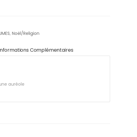
UMES
,
Noël/Religion
Informations Complémentaires
 une auréole