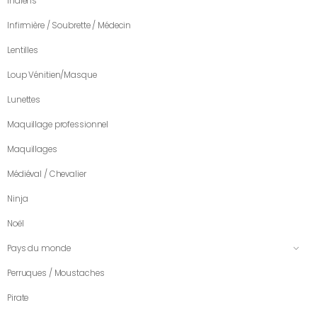
Indiens
Infirmière / Soubrette / Médecin
Lentilles
Loup Vénitien/Masque
Lunettes
Maquillage professionnel
Maquillages
Médiéval / Chevalier
Ninja
Noël
Pays du monde
Perruques / Moustaches
Pirate