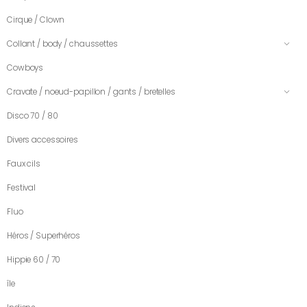
Cirque / Clown
Collant / body / chaussettes
Cowboys
Cravate / noeud-papillon / gants / bretelles
Disco 70 / 80
Divers accessoires
Faux cils
Festival
Fluo
Héros / Superhéros
Hippie 60 / 70
île