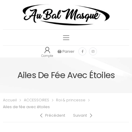
Panier
Compte
Ailes De Fée Avec Étoiles
Accueil
ACCESSOIRES
Roi & princesse
Ailes de fée avec étoiles
Précédent
Suivant