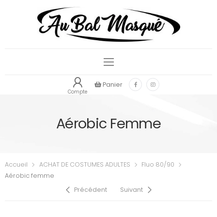
Panier
Compte
Aérobic Femme
Accueil
ACHAT DE COSTUMES ADULTES
Fluo 80/90
Aérobic femme
Précédent
Suivant