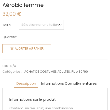
Aérobic femme
32,00
€
Taille
Quantité:
quantité
de
AJOUTER AU PANIER
Aérobic
femme
SKU :
N/A
Catégories :
ACHAT DE COSTUMES ADULTES
,
Fluo 80/90
Description
Informations Complémentaires
Informations sur le produit
Contient : un tee-shirt, une combinaison