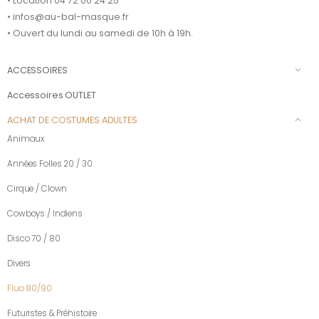
• Location 04 72 00 24 25
• infos@au-bal-masque.fr
• Ouvert du lundi au samedi de 10h à 19h.
ACCESSOIRES
Accessoires OUTLET
ACHAT DE COSTUMES ADULTES
Animaux
Années Folles 20 / 30
Cirque / Clown
Cowboys / Indiens
Disco 70 / 80
Divers
Fluo 80/90
Futuristes & Préhistoire