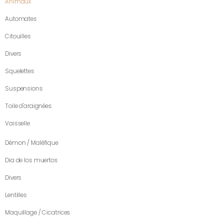
Animaux
Automates
Citouilles
Divers
Squelettes
Suspensions
Toile d'araignées
Vaisselle
Démon / Maléfique
Dia de los muertos
Divers
Lentilles
Maquillage / Cicatrices