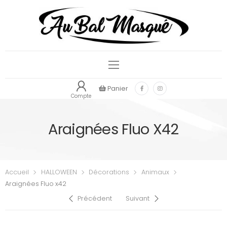
Panier
Compte
Araignées Fluo X42
Accueil
HALLOWEEN
Décorations
Animaux
Araignées Fluo x42
Précédent
Suivant