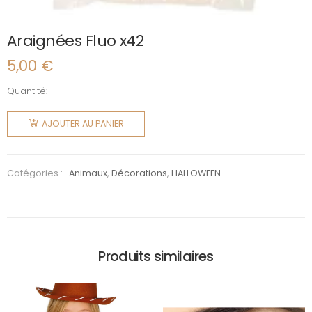
Araignées Fluo x42
5,00
€
Quantité:
quantité
de
AJOUTER AU PANIER
Araignées
Fluo x42
Catégories :
Animaux
,
Décorations
,
HALLOWEEN
Produits similaires