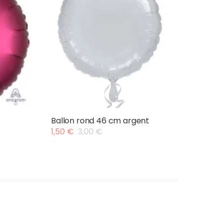
Ballon rond 46 cm argent
1,50
€
3,00
€
Le
Le
prix
prix
initial
actuel
était :
est :
3,00 €.
1,50 €.