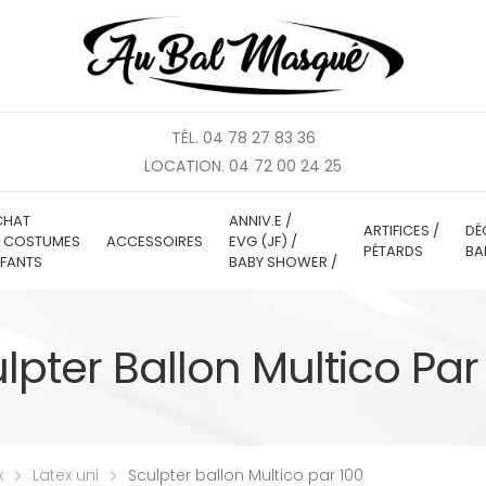
TÉL. 04 78 27 83 36
LOCATION. 04 72 00 24 25
CHAT
ANNIV.E /
ARTIFICES /
DÉ
E COSTUMES
ACCESSOIRES
EVG (JF) /
PÉTARDS
BA
FANTS
BABY SHOWER /
lpter Ballon Multico Par
x
Latex uni
Sculpter ballon Multico par 100