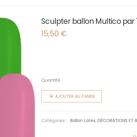
Sculpter ballon Multico par 
15,50
€
Quantité:
quantité
de
AJOUTER AU PANIER
Sculpter
ballon
Multico
Catégories :
Ballon Latex
,
DÉCORATIONS ET 
par 100