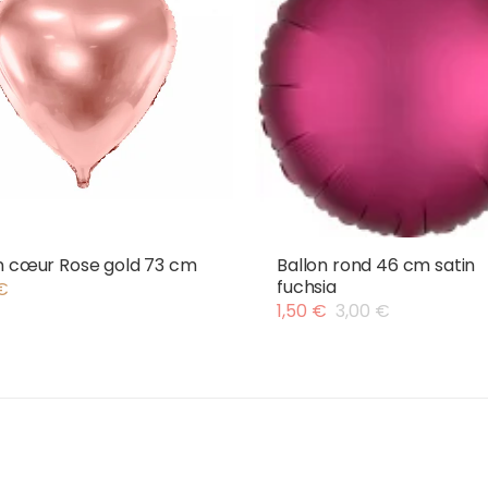
n cœur Rose gold 73 cm
Ballon rond 46 cm satin
fuchsia
€
1,50
€
3,00
€
Le
Le
prix
prix
initial
actuel
était :
est :
3,00 €.
1,50 €.