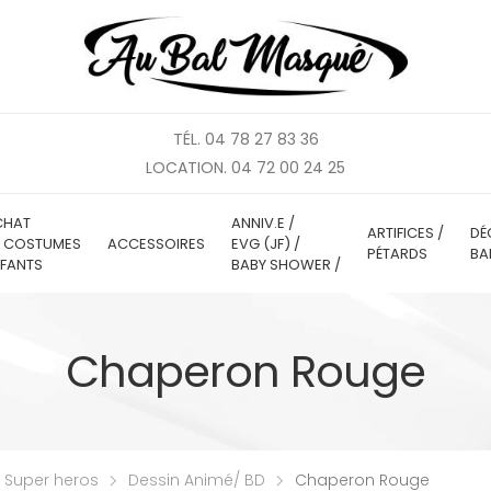
TÉL. 04 78 27 83 36
LOCATION. 04 72 00 24 25
CHAT
ANNIV.E /
ARTIFICES /
DÉ
E COSTUMES
ACCESSOIRES
EVG (JF) /
PÉTARDS
BA
FANTS
BABY SHOWER /
Chaperon Rouge
/ Super heros
Dessin Animé/ BD
Chaperon Rouge