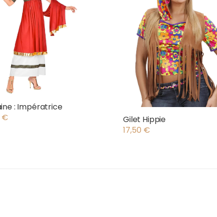
ne : Impératrice
0
€
Gilet Hippie
17,50
€