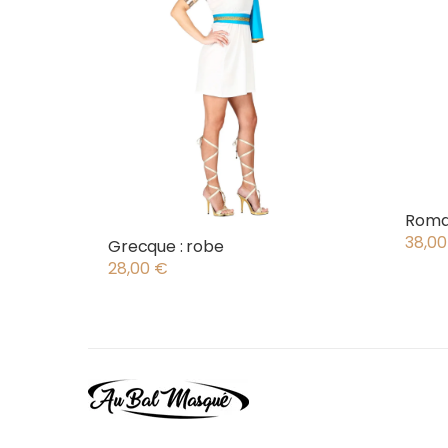
Romai
38,0
Grecque : robe
28,00
€