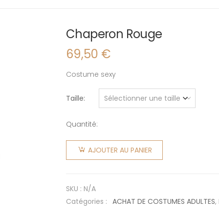
Chaperon Rouge
69,50
€
Costume sexy
Taille
Quantité:
quantité
de
AJOUTER AU PANIER
Chaperon
Rouge
SKU :
N/A
Catégories :
ACHAT DE COSTUMES ADULTES
,