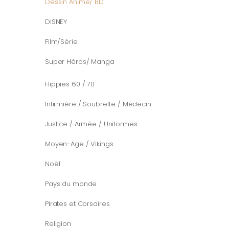
Dessin Animé/ BD
DISNEY
Film/Série
Super Héros/ Manga
Hippies 60 / 70
Infirmière / Soubrette / Médecin
Justice / Armée / Uniformes
Moyen-Age / Vikings
Noël
Pays du monde
Pirates et Corsaires
Religion